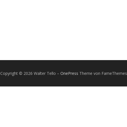
Copyright © 2026 Walter Tello
–
OnePress
Theme von FameThemes