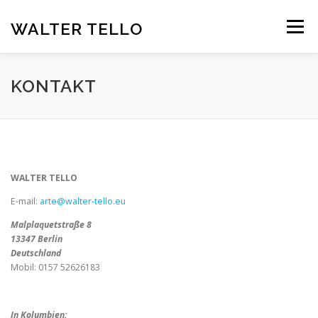
Zum
Inhalt
WALTER TELLO
Menü
springen
HOME
GALERIE
KUNST IM KONTEXT
VITA
KONTAKT
KONTAKT
DEUTSCH
Deutsch
WALTER TELLO
E-mail:
arte@walter-tello.eu
Español
Malplaquetstraße 8
13347 Berlin
Deutschland
Mobil: 0157 52626183
In Kolumbien: