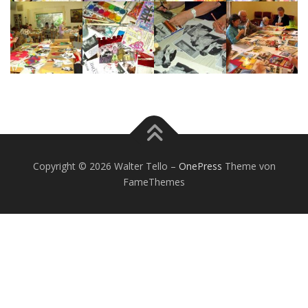
Copyright © 2026 Walter Tello
–
OnePress
Theme von
FameThemes