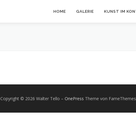
HOME
GALERIE
KUNST IM KO
Copyright © 2026 Walter Tello
–
OnePress
Theme von FameThemes