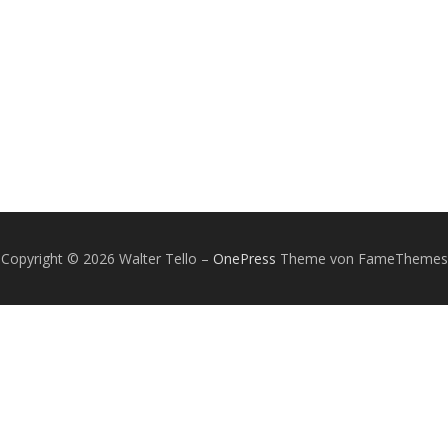
Copyright © 2026 Walter Tello
–
OnePress
Theme von FameThemes