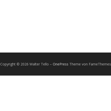
Copyright © 2026 Walter Tello
–
OnePress
Theme von FameThemes