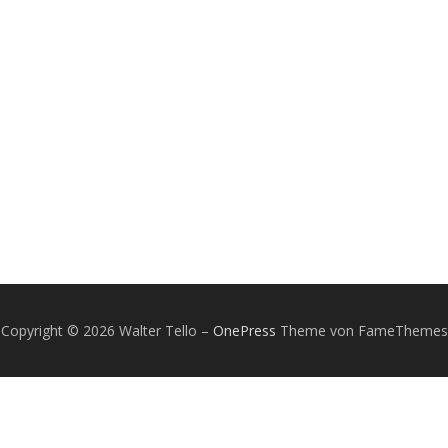
Copyright © 2026 Walter Tello
–
OnePress
Theme von FameThemes