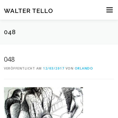
Zum
Inhalt
WALTER TELLO
Menü
springen
HOME
GALERIE
KUNST IM KONTEXT
VITA
048
KONTAKT
DEUTSCH
048
Deutsch
VERÖFFENTLICHT AM
12/03/2017
VON
ORLANDO
Español