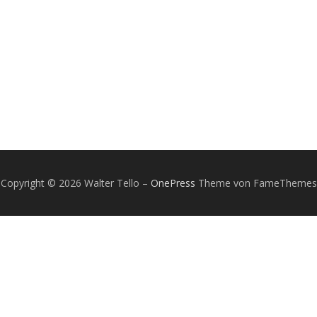
Copyright © 2026 Walter Tello
–
OnePress
Theme von FameThemes