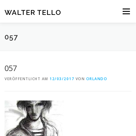
Zum
Inhalt
WALTER TELLO
Menü
springen
HOME
GALERIE
KUNST IM KONTEXT
VITA
057
KONTAKT
DEUTSCH
057
Deutsch
VERÖFFENTLICHT AM
12/03/2017
VON
ORLANDO
Español