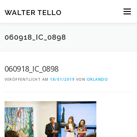
Zum
Inhalt
WALTER TELLO
Menü
springen
HOME
GALERIE
KUNST IM KONTEXT
VITA
060918_IC_0898
KONTAKT
DEUTSCH
060918_IC_0898
Deutsch
VERÖFFENTLICHT AM
18/01/2019
VON
ORLANDO
Español