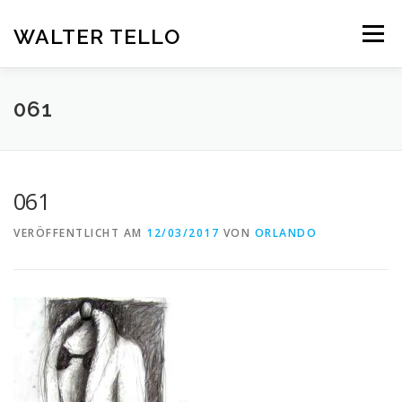
Zum
Inhalt
WALTER TELLO
Menü
springen
HOME
GALERIE
KUNST IM KONTEXT
VITA
061
KONTAKT
DEUTSCH
061
Deutsch
VERÖFFENTLICHT AM
12/03/2017
VON
ORLANDO
Español