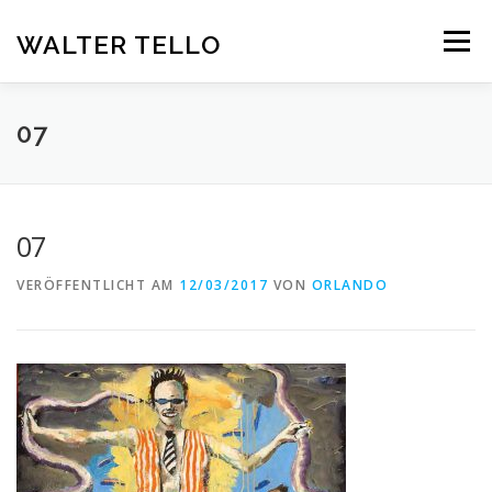
Zum
Inhalt
WALTER TELLO
Menü
springen
HOME
GALERIE
KUNST IM KONTEXT
VITA
07
KONTAKT
DEUTSCH
07
Deutsch
VERÖFFENTLICHT AM
12/03/2017
VON
ORLANDO
Español