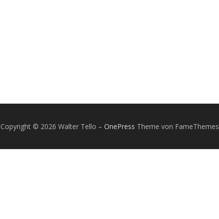
Copyright © 2026 Walter Tello
–
OnePress
Theme von FameThemes