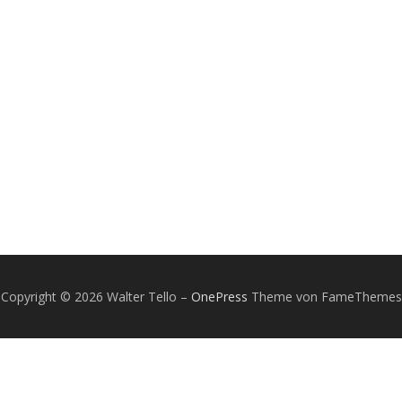
Copyright © 2026 Walter Tello
–
OnePress
Theme von FameThemes