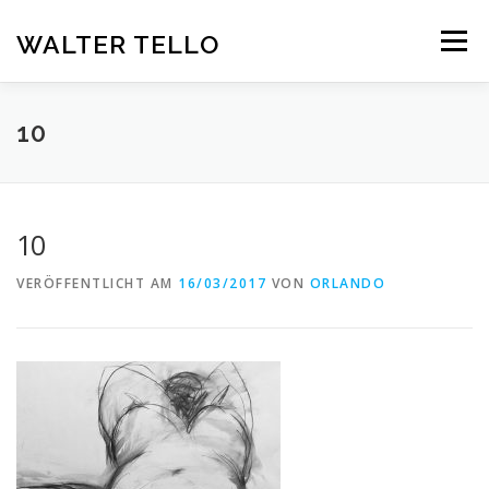
Zum
Inhalt
WALTER TELLO
Menü
springen
HOME
GALERIE
KUNST IM KONTEXT
VITA
10
KONTAKT
DEUTSCH
10
Deutsch
VERÖFFENTLICHT AM
16/03/2017
VON
ORLANDO
Español