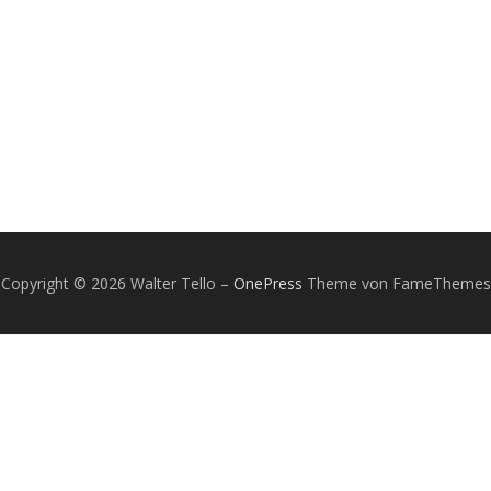
Copyright © 2026 Walter Tello
–
OnePress
Theme von FameThemes