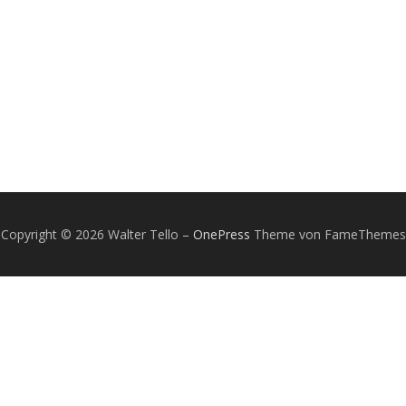
Copyright © 2026 Walter Tello
–
OnePress
Theme von FameThemes