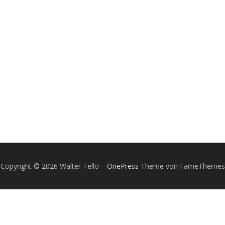
Copyright © 2026 Walter Tello
–
OnePress
Theme von FameThemes