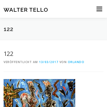
Zum
Inhalt
WALTER TELLO
Menü
springen
HOME
GALERIE
KUNST IM KONTEXT
VITA
122
KONTAKT
DEUTSCH
122
Deutsch
VERÖFFENTLICHT AM
13/03/2017
VON
ORLANDO
Español