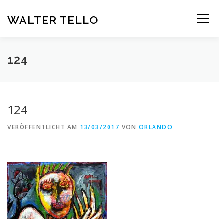
Zum
Inhalt
WALTER TELLO
Menü
springen
HOME
GALERIE
KUNST IM KONTEXT
VITA
124
KONTAKT
DEUTSCH
124
Deutsch
VERÖFFENTLICHT AM
13/03/2017
VON
ORLANDO
Español