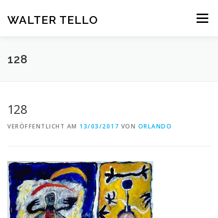
Zum
Inhalt
WALTER TELLO
Menü
springen
HOME
GALERIE
KUNST IM KONTEXT
VITA
128
KONTAKT
DEUTSCH
128
Deutsch
VERÖFFENTLICHT AM
13/03/2017
VON
ORLANDO
Español