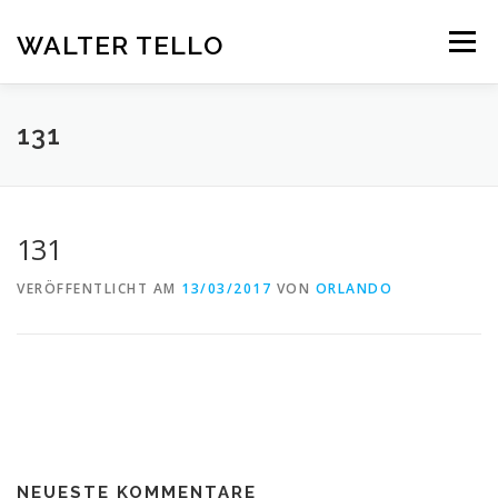
Zum
Inhalt
WALTER TELLO
Menü
springen
HOME
GALERIE
KUNST IM KONTEXT
VITA
131
KONTAKT
DEUTSCH
131
Deutsch
VERÖFFENTLICHT AM
13/03/2017
VON
ORLANDO
Español
NEUESTE KOMMENTARE