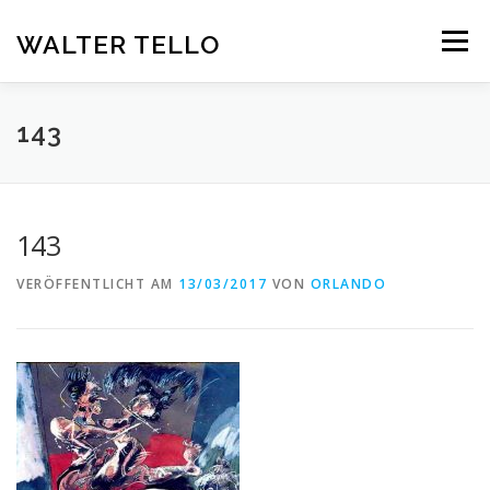
Zum
Inhalt
WALTER TELLO
Menü
springen
HOME
GALERIE
KUNST IM KONTEXT
VITA
143
KONTAKT
DEUTSCH
143
Deutsch
VERÖFFENTLICHT AM
13/03/2017
VON
ORLANDO
Español