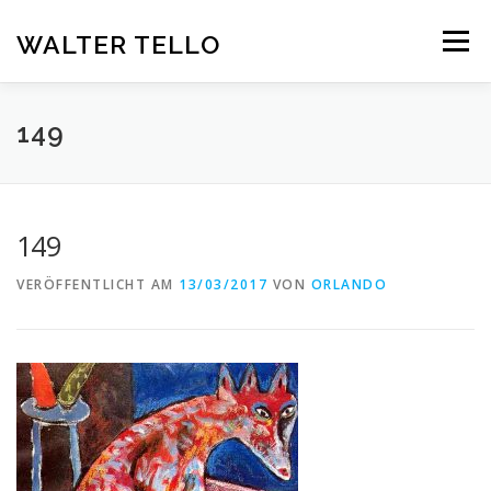
Zum
Inhalt
WALTER TELLO
Menü
springen
HOME
GALERIE
KUNST IM KONTEXT
VITA
149
KONTAKT
DEUTSCH
149
Deutsch
VERÖFFENTLICHT AM
13/03/2017
VON
ORLANDO
Español