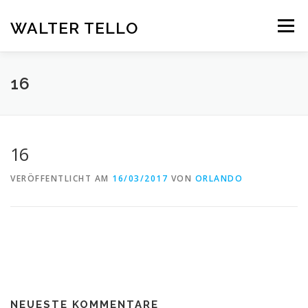
Zum
Inhalt
WALTER TELLO
Menü
springen
HOME
GALERIE
KUNST IM KONTEXT
VITA
16
KONTAKT
DEUTSCH
16
Deutsch
VERÖFFENTLICHT AM
16/03/2017
VON
ORLANDO
Español
NEUESTE KOMMENTARE