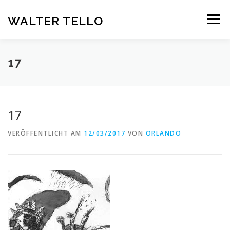
Zum
Inhalt
WALTER TELLO
Menü
springen
HOME
GALERIE
KUNST IM KONTEXT
VITA
17
KONTAKT
DEUTSCH
17
Deutsch
VERÖFFENTLICHT AM
12/03/2017
VON
ORLANDO
Español