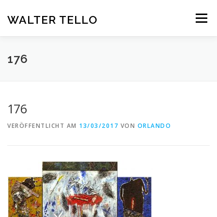
Zum
Inhalt
WALTER TELLO
Menü
springen
HOME
GALERIE
KUNST IM KONTEXT
VITA
176
KONTAKT
DEUTSCH
176
Deutsch
VERÖFFENTLICHT AM
13/03/2017
VON
ORLANDO
Español