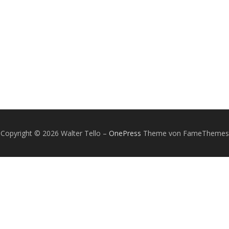
Copyright © 2026 Walter Tello
–
OnePress
Theme von FameThemes