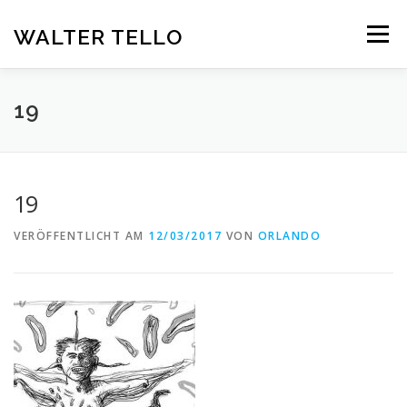
Zum
Inhalt
WALTER TELLO
Menü
springen
HOME
GALERIE
KUNST IM KONTEXT
VITA
19
KONTAKT
DEUTSCH
19
Deutsch
VERÖFFENTLICHT AM
12/03/2017
VON
ORLANDO
Español