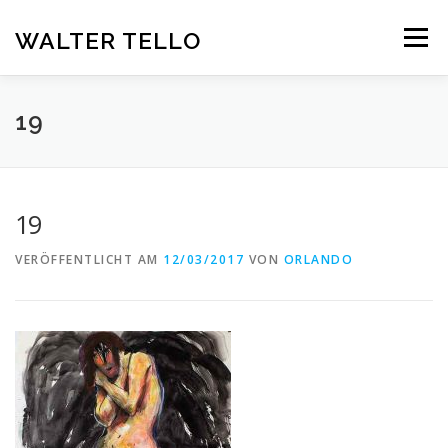
Zum
Inhalt
WALTER TELLO
Menü
springen
HOME
GALERIE
KUNST IM KONTEXT
VITA
19
KONTAKT
DEUTSCH
19
Deutsch
VERÖFFENTLICHT AM
12/03/2017
VON
ORLANDO
Español