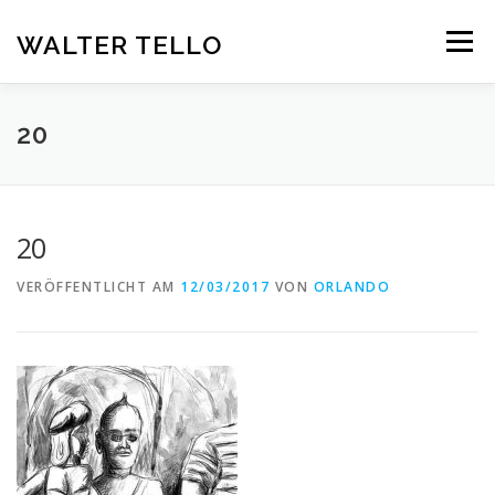
Zum
Inhalt
WALTER TELLO
Menü
springen
HOME
GALERIE
KUNST IM KONTEXT
VITA
20
KONTAKT
DEUTSCH
20
Deutsch
VERÖFFENTLICHT AM
12/03/2017
VON
ORLANDO
Español