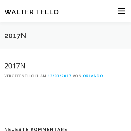
Zum
Inhalt
WALTER TELLO
Menü
springen
HOME
GALERIE
KUNST IM KONTEXT
VITA
2017N
KONTAKT
DEUTSCH
2017N
Deutsch
VERÖFFENTLICHT AM
13/03/2017
VON
ORLANDO
Español
NEUESTE KOMMENTARE