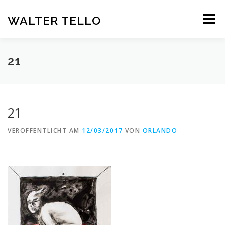
Zum
Inhalt
WALTER TELLO
Menü
springen
HOME
GALERIE
KUNST IM KONTEXT
VITA
21
KONTAKT
DEUTSCH
21
Deutsch
VERÖFFENTLICHT AM
12/03/2017
VON
ORLANDO
Español