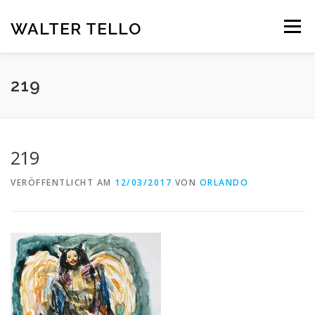
Zum
Inhalt
WALTER TELLO
Menü
springen
HOME
GALERIE
KUNST IM KONTEXT
VITA
219
KONTAKT
DEUTSCH
219
Deutsch
VERÖFFENTLICHT AM
12/03/2017
VON
ORLANDO
Español