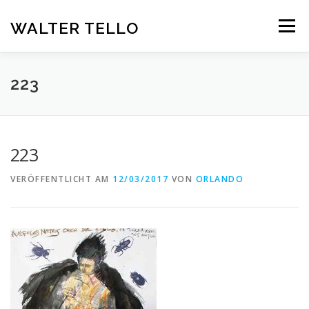
Zum
Inhalt
WALTER TELLO
Menü
springen
HOME
GALERIE
KUNST IM KONTEXT
VITA
223
KONTAKT
DEUTSCH
223
Deutsch
VERÖFFENTLICHT AM
12/03/2017
VON
ORLANDO
Español