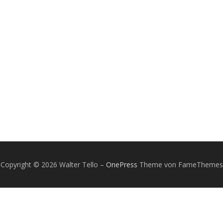
Copyright © 2026 Walter Tello
–
OnePress
Theme von FameThemes