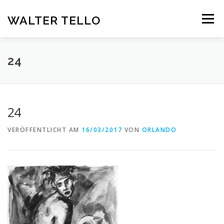
Zum
Inhalt
WALTER TELLO
Menü
springen
HOME
GALERIE
KUNST IM KONTEXT
VITA
24
KONTAKT
DEUTSCH
24
Deutsch
VERÖFFENTLICHT AM
16/03/2017
VON
ORLANDO
Español