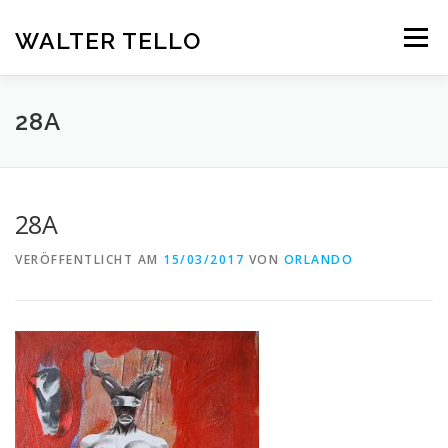
Zum
Inhalt
WALTER TELLO
Menü
springen
HOME
GALERIE
KUNST IM KONTEXT
VITA
28A
KONTAKT
DEUTSCH
28A
Deutsch
VERÖFFENTLICHT AM
15/03/2017
VON
ORLANDO
Español