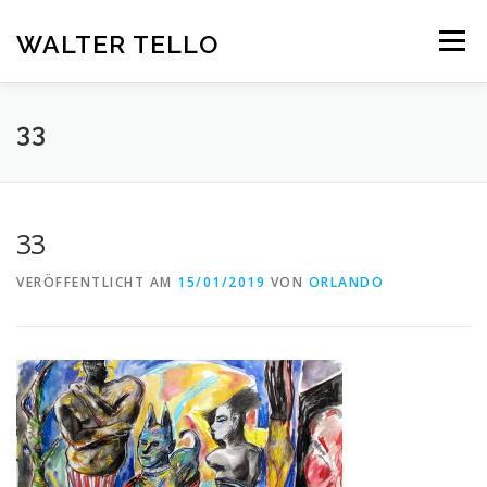
Zum
Inhalt
WALTER TELLO
Menü
springen
HOME
GALERIE
KUNST IM KONTEXT
VITA
33
KONTAKT
DEUTSCH
33
Deutsch
VERÖFFENTLICHT AM
15/01/2019
VON
ORLANDO
Español