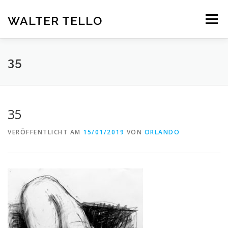
Zum
Inhalt
WALTER TELLO
Menü
springen
HOME
GALERIE
KUNST IM KONTEXT
VITA
35
KONTAKT
DEUTSCH
35
Deutsch
VERÖFFENTLICHT AM
15/01/2019
VON
ORLANDO
Español