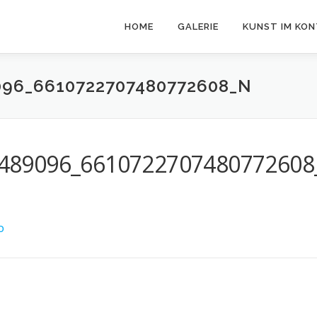
HOME
GALERIE
KUNST IM KO
096_6610722707480772608_N
489096_6610722707480772608
O