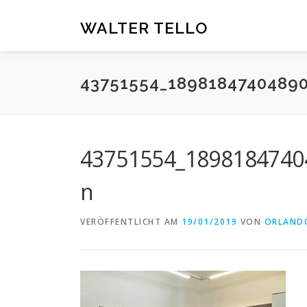
Zum
Inhalt
WALTER TELLO
springen
43751554_1898184740489
43751554_1898184740
n
VERÖFFENTLICHT AM
19/01/2019
VON
ORLAND