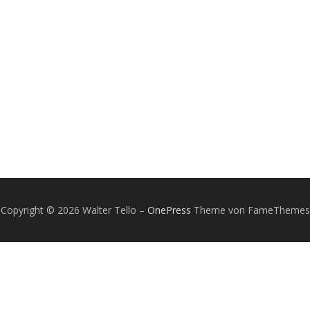
Copyright © 2026 Walter Tello
–
OnePress
Theme von FameThemes