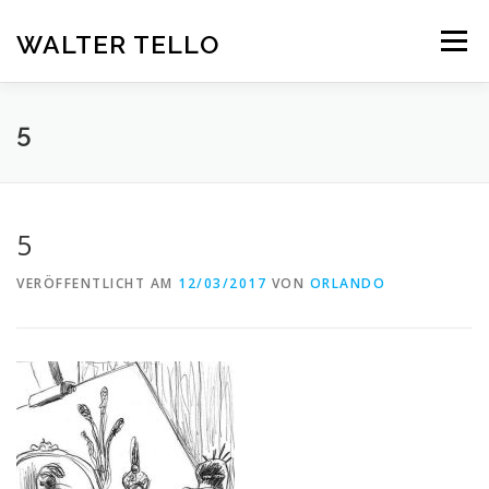
Zum
Inhalt
WALTER TELLO
Menü
springen
HOME
GALERIE
KUNST IM KONTEXT
VITA
5
KONTAKT
DEUTSCH
5
Deutsch
VERÖFFENTLICHT AM
12/03/2017
VON
ORLANDO
Español