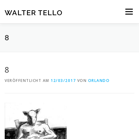
Zum
Inhalt
WALTER TELLO
Menü
springen
HOME
GALERIE
KUNST IM KONTEXT
VITA
8
KONTAKT
DEUTSCH
8
Deutsch
VERÖFFENTLICHT AM
12/03/2017
VON
ORLANDO
Español