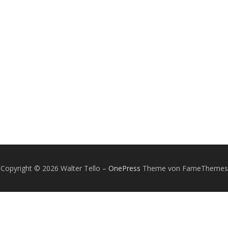
Copyright © 2026 Walter Tello
–
OnePress
Theme von FameThemes