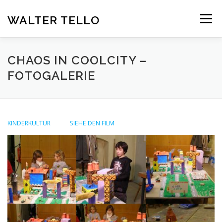
Zum
Inhalt
WALTER TELLO
Menü
springen
HOME
GALERIE
KUNST IM KONTEXT
VITA
CHAOS IN COOLCITY –
FOTOGALERIE
KONTAKT
DEUTSCH
Deutsch
KINDERKULTUR
SIEHE DEN FILM
Español