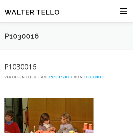
Zum
Inhalt
WALTER TELLO
Menü
springen
HOME
GALERIE
KUNST IM KONTEXT
VITA
P1030016
KONTAKT
DEUTSCH
P1030016
Deutsch
VERÖFFENTLICHT AM
19/03/2017
VON
ORLANDO
Español