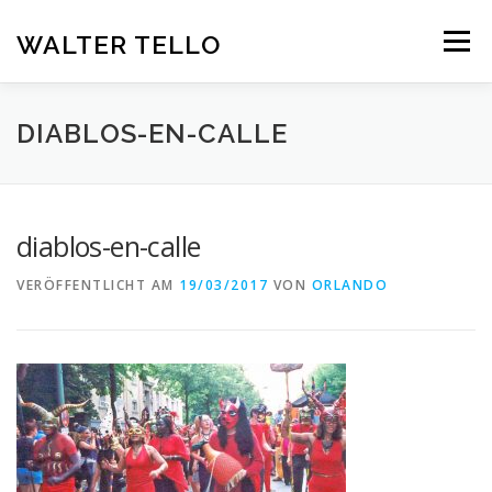
Zum
Inhalt
WALTER TELLO
Menü
springen
HOME
GALERIE
KUNST IM KONTEXT
VITA
DIABLOS-EN-CALLE
KONTAKT
DEUTSCH
diablos-en-calle
Deutsch
VERÖFFENTLICHT AM
19/03/2017
VON
ORLANDO
Español