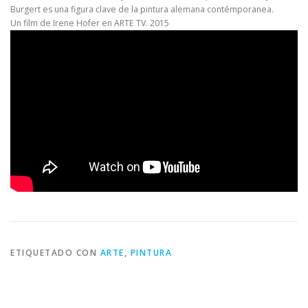
Burgert es una figura clave de la pintura alemana contémporanea.
Un film de Irene Hofer en ARTE TV. 2015
ETIQUETADO CON
ARTE
,
PINTURA