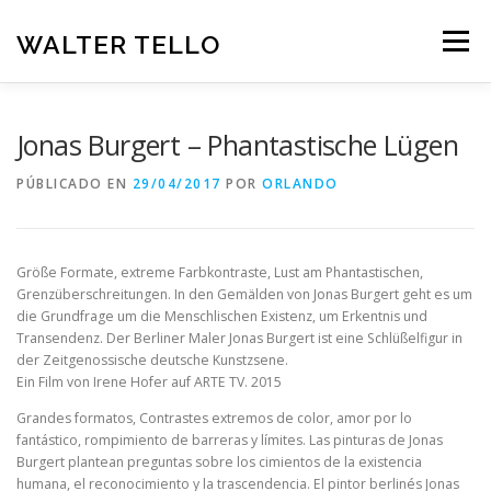
Saltar
al
WALTER TELLO
Menú
contenido
INICIO
GALERIA
TRAYECTORIA
Jonas Burgert – Phantastische Lügen
PÚBLICADO EN
29/04/2017
POR
ORLANDO
CONTACTO
BLOGUERO
ESPAÑOL
Deutsch
Größe Formate, extreme Farbkontraste, Lust am Phantastischen,
Grenzüberschreitungen. In den Gemälden von Jonas Burgert geht es um
die Grundfrage um die Menschlischen Existenz, um Erkentnis und
Español
Transendenz. Der Berliner Maler Jonas Burgert ist eine Schlüßelfigur in
der Zeitgenossische deutsche Kunstzsene.
Ein Film von Irene Hofer auf ARTE TV. 2015
Grandes formatos, Contrastes extremos de color, amor por lo
fantástico, rompimiento de barreras y límites. Las pinturas de Jonas
Burgert plantean preguntas sobre los cimientos de la existencia
humana, el reconocimiento y la trascendencia. El pintor berlinés Jonas