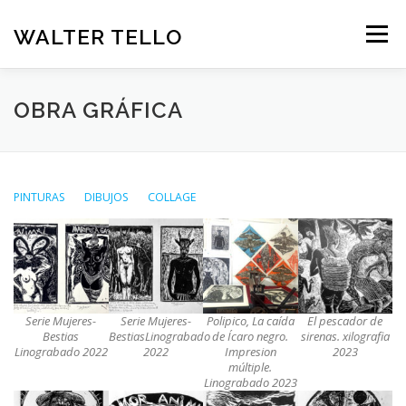
Saltar
al
WALTER TELLO
Menú
contenido
INICIO
GALERIA
TRAYECTORIA
OBRA GRÁFICA
CONTACTO
BLOGUERO
ESPAÑOL
PINTURAS
DIBUJOS
COLLAGE
Deutsch
Español
Serie Mujeres-
Serie Mujeres-
Polipico, La caída
El pescador de
Bestias
BestiasLinograbado
de Ícaro negro.
sirenas. xilografia
Linograbado 2022
2022
Impresion
2023
múltiple.
Linograbado 2023