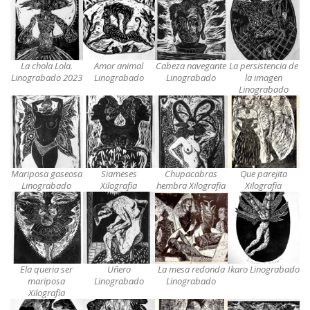
La chola Lola.
Amor animal
Cabeza navegante
La persistencia de
Linograbado 2023
Linograbado
Linograbado
la imagen
Linograbado
Mariposa gaseosa
Siameses
Chupacabras
Que parejita
Linograbado
Xilografia
hembra Xilografia
Xilografia
Ela queria ser
Uñero
La mesa redonda
Ikaro Linograbado
mariposa
Linograbado
Linograbado
Xilografia