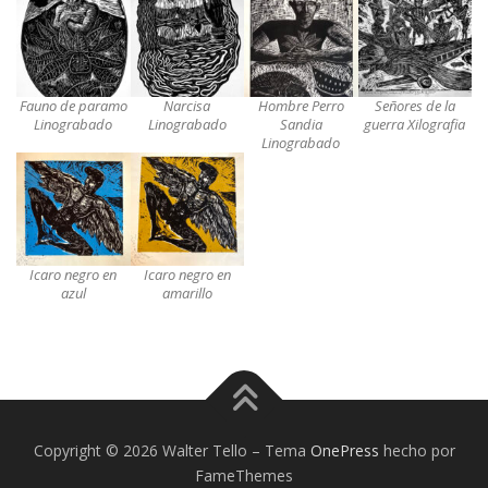
Fauno de paramo
Narcisa
Hombre Perro
Señores de la
Linograbado
Linograbado
Sandia
guerra Xilografia
Linograbado
Icaro negro en
Icaro negro en
azul
amarillo
Copyright © 2026 Walter Tello
–
Tema
OnePress
hecho por
FameThemes